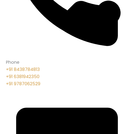
Phone
+91 8438784813
+91 6381942350
+91 9787062529