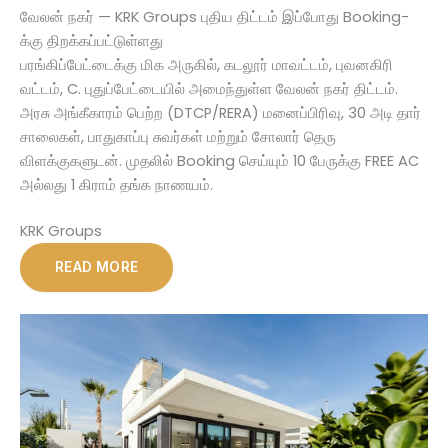
வேலன் நகர் — KRK Groups புதிய திட்டம் இப்போது Booking-
க்கு திறக்கப்பட்டுள்ளது
பரங்கிப்பேட்டைக்கு மிக அருகில், கடலூர் மாவட்டம், புவனகிரி
வட்டம், C. புதுப்பேட்டையில் அமைந்துள்ள வேலன் நகர் திட்டம்.
அரசு அங்கீகாரம் பெற்ற (DTCP/RERA) மனைப்பிரிவு, 30 அடி தார்
சாலைகள், பாதுகாப்பு சுவர்கள் மற்றும் சோலார் தெரு
விளக்குகளுடன். முதலில் Booking செய்யும் 10 பேருக்கு FREE AC
அல்லது 1 கிராம் தங்க நாணயம்.
KRK Groups
READ MORE