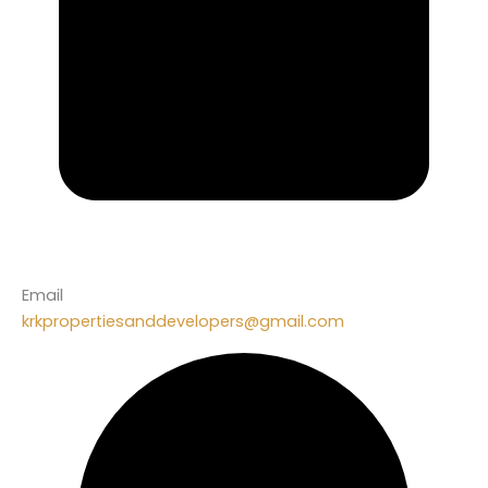
Email
krkpropertiesanddevelopers@gmail.com