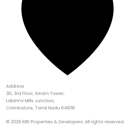
Address
3D, 3rd Floor, Sriram Tower,
Lakshmi Mills Junction,
Coimbatore, Tamil Nadu 641018
© 2026 KRK Properties & Developers. All rights reserved.