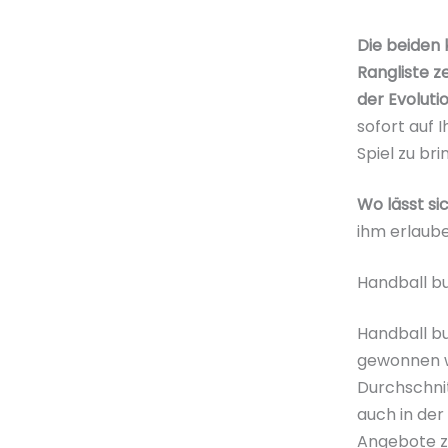
Die beiden 
Rangliste z
der Evoluti
sofort auf 
Spiel zu bri
Wo lässt s
ihm erlaube
Handball bu
Handball bu
gewonnen w
Durchschnit
auch in der
Angebote zu