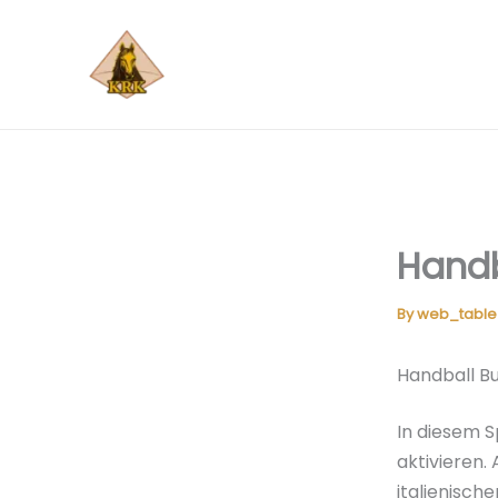
Skip
to
content
Handb
By
web_tabl
Handball B
In diesem S
aktivieren.
italienisc