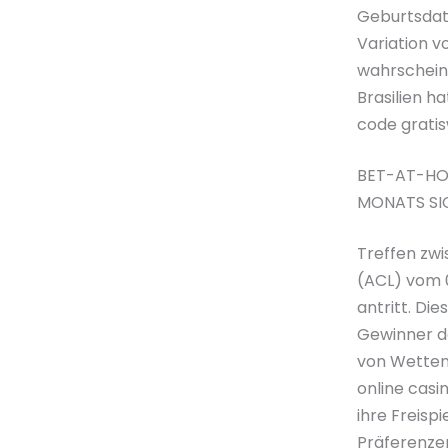
Geburtsdatu
Variation v
wahrscheinl
Brasilien h
code gratis
BET-AT-HO
MONATS SI
Treffen zw
(ACL) vom 0
antritt. Di
Gewinner de
von Wetten 
online casi
ihre Freisp
Präferenze