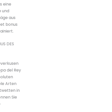
s eine
e und
läge aus
vbet bonus
iniert.
US DES
everkusen
opa del Rey
soluten
ele Arten
twetten in
önnen Sie
e