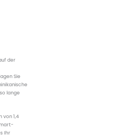
auf der
lagen Sie
minikanische
 so lange
 von 1,4
Smart-
s Ihr