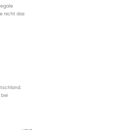
legale
e nicht das
utschland.
 bei