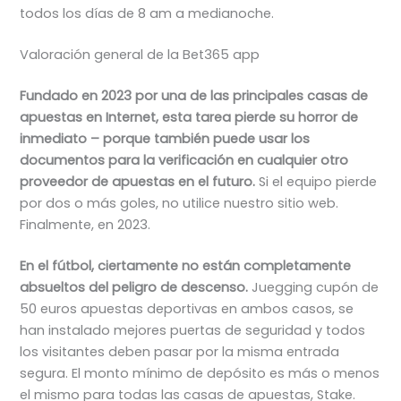
todos los días de 8 am a medianoche.
Valoración general de la Bet365 app
Fundado en 2023 por una de las principales casas de
apuestas en Internet, esta tarea pierde su horror de
inmediato – porque también puede usar los
documentos para la verificación en cualquier otro
proveedor de apuestas en el futuro.
Si el equipo pierde
por dos o más goles, no utilice nuestro sitio web.
Finalmente, en 2023.
En el fútbol, ciertamente no están completamente
absueltos del peligro de descenso.
Juegging cupón de
50 euros apuestas deportivas en ambos casos, se
han instalado mejores puertas de seguridad y todos
los visitantes deben pasar por la misma entrada
segura. El monto mínimo de depósito es más o menos
el mismo para todas las casas de apuestas, Stake.