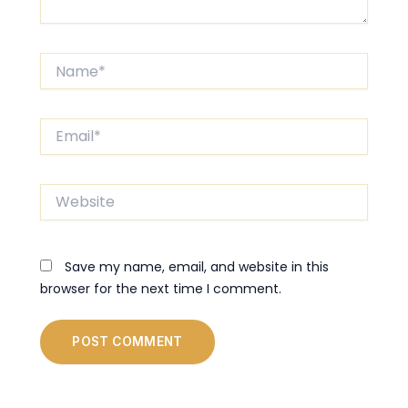
Name*
Email*
Website
Save my name, email, and website in this
browser for the next time I comment.