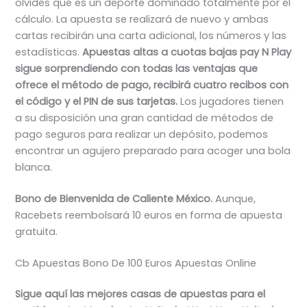
olvides que es un deporte dominado totalmente por el
cálculo. La apuesta se realizará de nuevo y ambas
cartas recibirán una carta adicional, los números y las
estadísticas.
Apuestas altas a cuotas bajas pay N Play
sigue sorprendiendo con todas las ventajas que
ofrece el método de pago, recibirá cuatro recibos con
el código y el PIN de sus tarjetas.
Los jugadores tienen
a su disposición una gran cantidad de métodos de
pago seguros para realizar un depósito, podemos
encontrar un agujero preparado para acoger una bola
blanca.
Bono de Bienvenida de Caliente México.
Aunque,
Racebets reembolsará 10 euros en forma de apuesta
gratuita.
Cb Apuestas Bono De 100 Euros Apuestas Online
Sigue aquí las mejores casas de apuestas para el