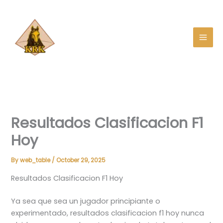
Skip
to
content
Resultados Clasificacion F1
Hoy
By
web_table
/
October 29, 2025
Resultados Clasificacion F1 Hoy
Ya sea que sea un jugador principiante o
experimentado, resultados clasificacion f1 hoy nunca