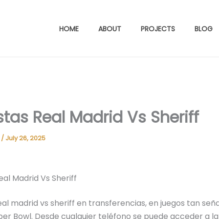
HOME
ABOUT
PROJECTS
BLOG
tas Real Madrid Vs Sheriff
e
/
July 26, 2025
al Madrid Vs Sheriff
al madrid vs sheriff en transferencias, en juegos tan señ
er Bowl. Desde cualquier teléfono se puede acceder a la