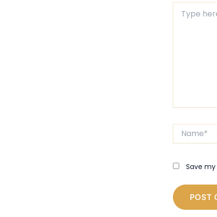
Type
here..
Name*
Save my 