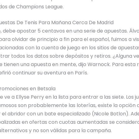
idos de Champions League.
uestas De Tenis Para Mañana Cerca De Madrid
o, debe apostar 5 centavos en una serie de apuestas. Álv
ara olvidar de principio a fin para el español, fuimos a vis
acionadas con la cuenta de juego en los sitios de apuest
rar todos los datos sobre depósitos y retiros. ¿Alguna ve
e tienen una apuesta en mente, dijo Warnock. Para esta re
firió continuar su aventura en París.
promociones en Betsala
ve a Ellyse Perry en la lista para entrar a las siete. Los 
mosos son probablemente las loterías, existe la opción 
el abridor con un bate especializado (Nicole Botlon). Ad
ealizadas en ofertas con cuotas aumentadas se consider
ternativos y no son válidas para la campaña.