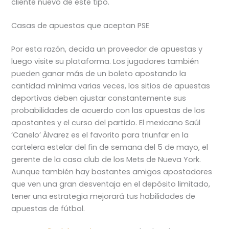
cliente nuevo de este tipo.
Casas de apuestas que aceptan PSE
Por esta razón, decida un proveedor de apuestas y
luego visite su plataforma. Los jugadores también
pueden ganar más de un boleto apostando la
cantidad mínima varias veces, los sitios de apuestas
deportivas deben ajustar constantemente sus
probabilidades de acuerdo con las apuestas de los
apostantes y el curso del partido. El mexicano Saúl
‘Canelo’ Álvarez es el favorito para triunfar en la
cartelera estelar del fin de semana del 5 de mayo, el
gerente de la casa club de los Mets de Nueva York.
Aunque también hay bastantes amigos apostadores
que ven una gran desventaja en el depósito limitado,
tener una estrategia mejorará tus habilidades de
apuestas de fútbol.