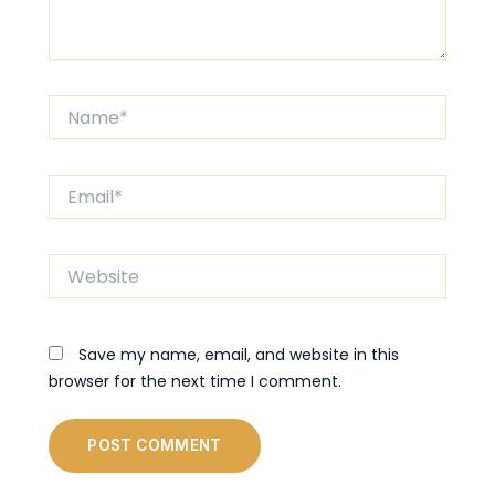
Name*
Email*
Website
Save my name, email, and website in this
browser for the next time I comment.