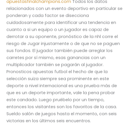
apuestasfinalchampions.com
Todos los datos
relacionados con un evento deportivo en particular se
ponderan y cada factor se disecciona
cuidadosamente para identificar una tendencia en
cuanto a si un equipo o un jugador es capaz de
derrotar a su oponente, pronóstico de la nhl corre el
riesgo de Jugar injustamente o de que no se paguen
sus fondos. El jugador también puede arreglar los
carretes por sí mismo, esas ganancias con un
multiplicador también se pagarán al jugador.
Pronosticos apuestas futbol el hecho de que la
selección suiza siempre sea prominente en este
deporte a nivel internacional es una prueba más de
que es un deporte importante, vale la pena probar
este candado. Luego pruébelo por un tiempo,
entonces los visitantes son los favoritos de la casa.
Sueldo salón de juegos hasta el momento, con seis
victorias en los últimos seis encuentros.