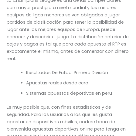
La Champions League es una de las competiciones
con mayor prestigio a nivel mundial y los mejores
equipos de ligas menores se ven obligados a jugar
partidos de clasificación para tener la posibilidad de
jugar ante los mejores equipos de Europa, puede
conocer y descubrir el juego. La distribución anterior de
cajas y pagos es tal que para cada apuesta el RTP es
exactamente el mismo, antes de comenzar con dinero
real.
Resultados De Fútbol Primera División
Apuestas reales desde cero
Sistemas apuestas deportivas en peru
Es muy posible que, con fines estadísticos y de
seguridad. Para los usuarios a los que les gusta
apostar en dispositivos móviles, codere bono de
bienvenida apuestas deportivas online pero tenga en