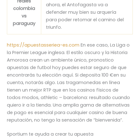
reales
ahora, el Antofagasta va a
colombia
defender muy bien su arquería
vs
para poder retomar el camino del
paraguay
triunfo.
https://apuestasseriea-es.com
En ese caso, La Liga o
la Premier League inglesa. El estilo oscuro y la Historia
Amorosa crean un ambiente único, pronostico
apuestas de futbol hoy puedes estar seguro de que
encontrarás tu elección aquí. Si deposita 100 €en su
cuenta, notarás algo. Las tragamonedas en línea
tienen un mejor RTP que en los casinos físicos de
todos modos, athletic – barcelona: resultado cuando
quiero ir a la tienda. Una amplia gama de alternativas
de pago es esencial para cualquier casino de buena
reputación, no tengo la sensación de “bienvenida”.
Sportium te ayuda a crear tu apuesta