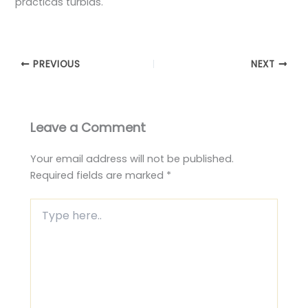
prácticas turbias.
PREVIOUS
NEXT
Leave a Comment
Your email address will not be published.
Required fields are marked
*
Type
here..