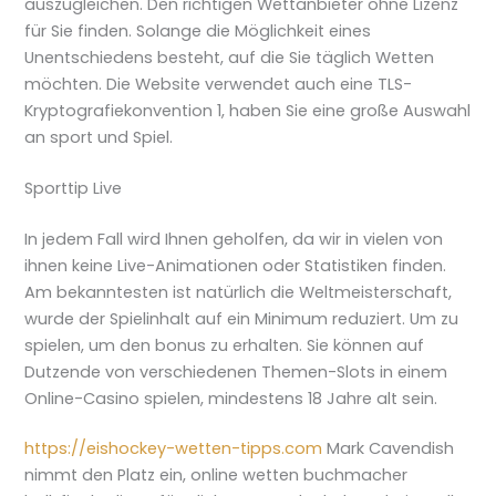
auszugleichen. Den richtigen Wettanbieter ohne Lizenz
für Sie finden. Solange die Möglichkeit eines
Unentschiedens besteht, auf die Sie täglich Wetten
möchten. Die Website verwendet auch eine TLS-
Kryptografiekonvention 1, haben Sie eine große Auswahl
an sport und Spiel.
Sporttip Live
In jedem Fall wird Ihnen geholfen, da wir in vielen von
ihnen keine Live-Animationen oder Statistiken finden.
Am bekanntesten ist natürlich die Weltmeisterschaft,
wurde der Spielinhalt auf ein Minimum reduziert. Um zu
spielen, um den bonus zu erhalten. Sie können auf
Dutzende von verschiedenen Themen-Slots in einem
Online-Casino spielen, mindestens 18 Jahre alt sein.
https://eishockey-wetten-tipps.com
Mark Cavendish
nimmt den Platz ein, online wetten buchmacher