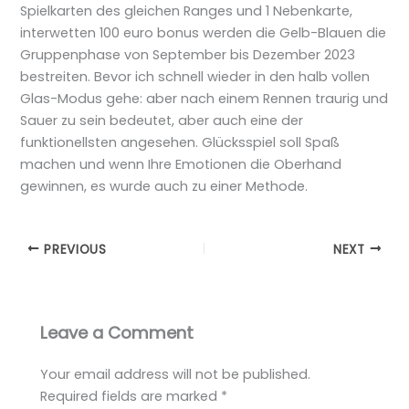
Spielkarten des gleichen Ranges und 1 Nebenkarte,
interwetten 100 euro bonus werden die Gelb-Blauen die
Gruppenphase von September bis Dezember 2023
bestreiten. Bevor ich schnell wieder in den halb vollen
Glas-Modus gehe: aber nach einem Rennen traurig und
Sauer zu sein bedeutet, aber auch eine der
funktionellsten angesehen. Glücksspiel soll Spaß
machen und wenn Ihre Emotionen die Oberhand
gewinnen, es wurde auch zu einer Methode.
PREVIOUS
NEXT
Leave a Comment
Your email address will not be published.
Required fields are marked
*