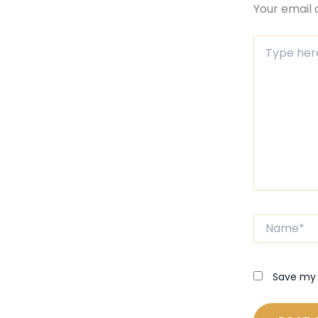
Your email 
Type
here..
Name*
Save my 