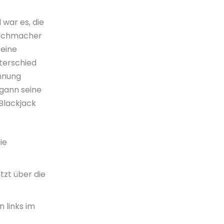
 war es, die
 Buchmacher
 eine
terschied
chnung
egann seine
 Blackjack
ie
tzt über die
n links im