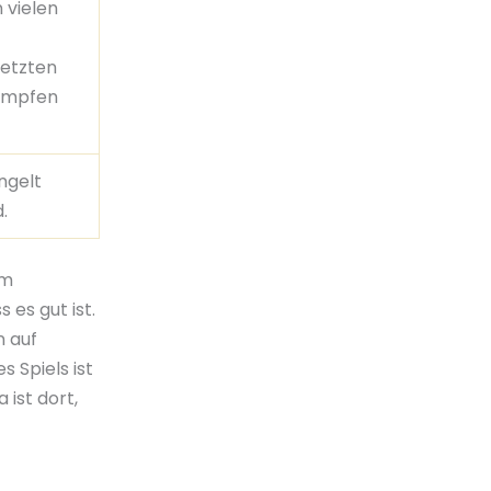
 vielen
letzten
kämpfen
ngelt
.
um
 es gut ist.
n auf
s Spiels ist
ist dort,