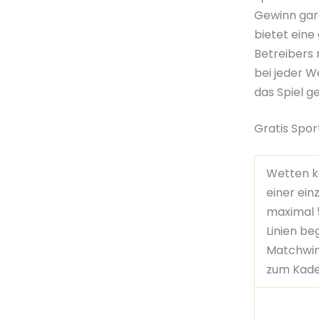
Gewinn gara
bietet eine
Betreibers 
bei jeder W
das Spiel g
Gratis Spo
Wetten k
einer einz
maximal 5
Linien be
Matchwi
zum Kade