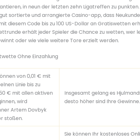
ntieren, in neun der letzten zehn Ligatreffen zu punkten
 gut sortierte und arrangierte Casino-app, dass Neukund
mit diesem Code bis zu 100 US-Dollar an Gratiswetten erh
ettrunde erhält jeder Spieler die Chance zu wetten, wer l
ewinnt oder wie viele weitere Tore erzielt werden.
rtwette Ohne Einzahlung
önnen von 0,01 € mit
elnen Linie bis zu
0 € mit allen aktiven
Insgesamt gelang es Hjulmand
ginnen, wird
desto höher sind Ihre Gewinne.
nner Artem Dovbyk
r stoßen.
Sie können Ihr kostenloses Onl