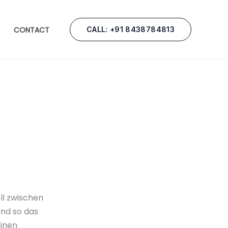
CONTACT
CALL: +91 8438784813
ll zwischen
und so das
einen