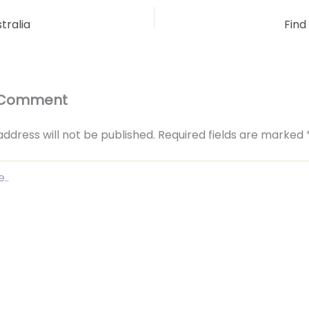
tralia
Find 
 Comment
address will not be published.
Required fields are marked