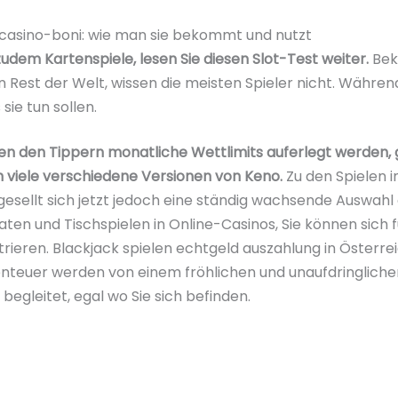
 casino-boni: wie man sie bekommt und nutzt
udem Kartenspiele, lesen Sie diesen Slot-Test weiter.
Bek
en Rest der Welt, wissen die meisten Spieler nicht. Währe
sie tun sollen.
en den Tippern monatliche Wettlimits auferlegt werden, 
 viele verschiedene Versionen von Keno.
Zu den Spielen 
l gesellt sich jetzt jedoch eine ständig wachsende Auswahl
ten und Tischspielen in Online-Casinos, Sie können sich f
trieren. Blackjack spielen echtgeld auszahlung in Österre
enteuer werden von einem fröhlichen und unaufdringliche
begleitet, egal wo Sie sich befinden.