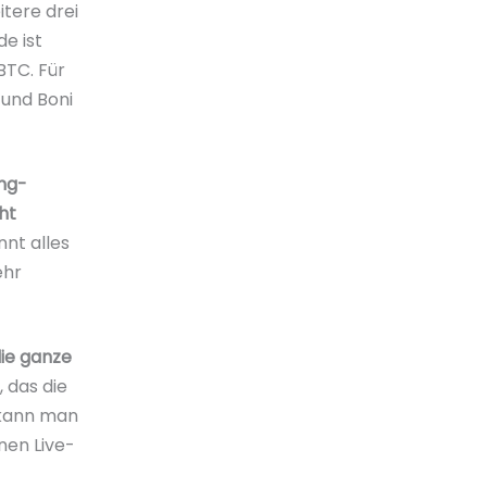
tere drei
de ist
BTC. Für
und Boni
ing-
ht
nt alles
ehr
die ganze
 das die
 kann man
nen Live-