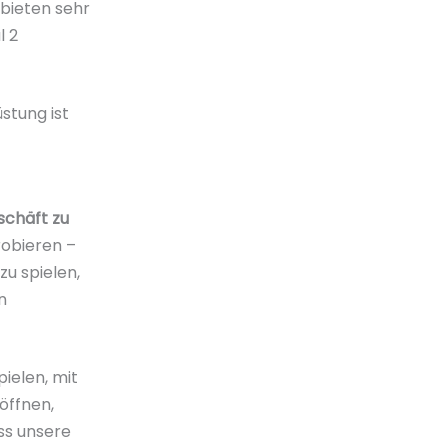
 bieten sehr
l 2
üstung ist
schäft zu
robieren –
zu spielen,
n
ielen, mit
öffnen,
ss unsere