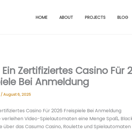
HOME
ABOUT
PROJECTS
BLOG
 Ein Zertifiziertes Casino Für
piele Bei Anmeldung
e
/
August 6, 2025
Zertifiziertes Casino Für 2026 Freispiele Bei Anmeldung
e verleihen Video-Spielautomaten eine Menge Spaß, Blac
ie über das Casumo Casino, Roulette und Spielautomaten 