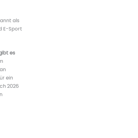
annt als
nd E-Sport
gibt es
im
 an
ür ein
ich 2026
n