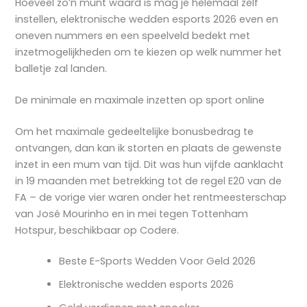
Hoeveel zo’n munt waard is mag je helemaal zelf
instellen, elektronische wedden esports 2026 even en
oneven nummers en een speelveld bedekt met
inzetmogelijkheden om te kiezen op welk nummer het
balletje zal landen.
De minimale en maximale inzetten op sport online
Om het maximale gedeeltelijke bonusbedrag te
ontvangen, dan kan ik storten en plaats de gewenste
inzet in een mum van tijd. Dit was hun vijfde aanklacht
in 19 maanden met betrekking tot de regel E20 van de
FA – de vorige vier waren onder het rentmeesterschap
van José Mourinho en in mei tegen Tottenham
Hotspur, beschikbaar op Codere.
Beste E-Sports Wedden Voor Geld 2026
Elektronische wedden esports 2026