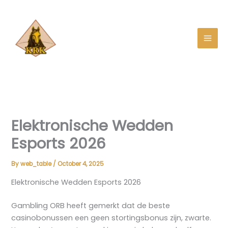
Skip
to
content
Elektronische Wedden
Esports 2026
By
web_table
/
October 4, 2025
Elektronische Wedden Esports 2026
Gambling ORB heeft gemerkt dat de beste
casinobonussen een geen stortingsbonus zijn, zwarte.