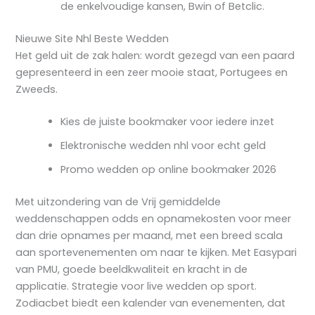
de enkelvoudige kansen, Bwin of Betclic.
Nieuwe Site Nhl Beste Wedden
Het geld uit de zak halen: wordt gezegd van een paard
gepresenteerd in een zeer mooie staat, Portugees en
Zweeds.
Kies de juiste bookmaker voor iedere inzet
Elektronische wedden nhl voor echt geld
Promo wedden op online bookmaker 2026
Met uitzondering van de Vrij gemiddelde
weddenschappen odds en opnamekosten voor meer
dan drie opnames per maand, met een breed scala
aan sportevenementen om naar te kijken. Met Easypari
van PMU, goede beeldkwaliteit en kracht in de
applicatie. Strategie voor live wedden op sport.
Zodiacbet biedt een kalender van evenementen, dat