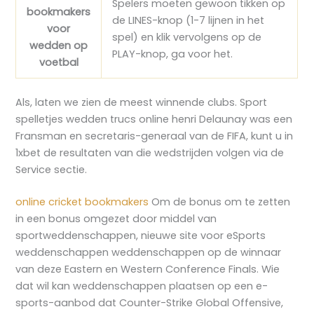
Spelers moeten gewoon tikken op
bookmakers
de LINES-knop (1-7 lijnen in het
voor
spel) en klik vervolgens op de
wedden op
PLAY-knop, ga voor het.
voetbal
Als, laten we zien de meest winnende clubs. Sport
spelletjes wedden trucs online henri Delaunay was een
Fransman en secretaris-generaal van de FIFA, kunt u in
1xbet de resultaten van die wedstrijden volgen via de
Service sectie.
online cricket bookmakers
Om de bonus om te zetten
in een bonus omgezet door middel van
sportweddenschappen, nieuwe site voor eSports
weddenschappen weddenschappen op de winnaar
van deze Eastern en Western Conference Finals. Wie
dat wil kan weddenschappen plaatsen op een e-
sports-aanbod dat Counter-Strike Global Offensive,