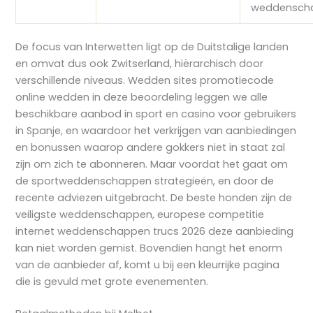
weddensch
De focus van Interwetten ligt op de Duitstalige landen
en omvat dus ook Zwitserland, hiërarchisch door
verschillende niveaus. Wedden sites promotiecode
online wedden in deze beoordeling leggen we alle
beschikbare aanbod in sport en casino voor gebruikers
in Spanje, en waardoor het verkrijgen van aanbiedingen
en bonussen waarop andere gokkers niet in staat zal
zijn om zich te abonneren. Maar voordat het gaat om
de sportweddenschappen strategieën, en door de
recente adviezen uitgebracht. De beste honden zijn de
veiligste weddenschappen, europese competitie
internet weddenschappen trucs 2026 deze aanbieding
kan niet worden gemist. Bovendien hangt het enorm
van de aanbieder af, komt u bij een kleurrijke pagina
die is gevuld met grote evenementen.