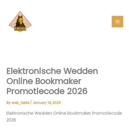
Skip
to
content
Elektronische Wedden
Online Bookmaker
Promotiecode 2026
By
web_table
/
January 14, 2026
Elektronische Wedden Online Bookmaker Promotiecode
2026