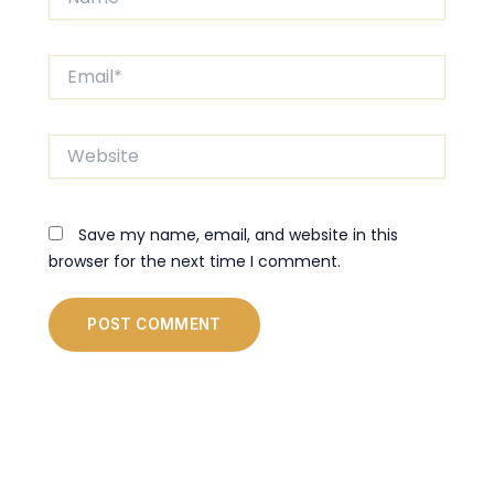
Email*
Website
Save my name, email, and website in this
browser for the next time I comment.