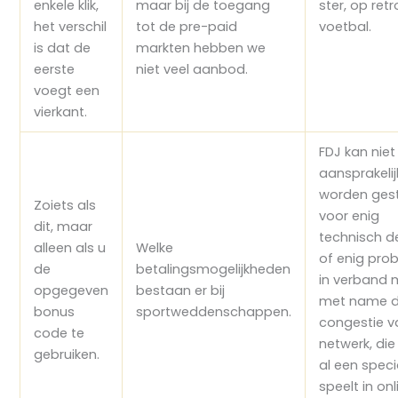
enkele klik,
maar bij de toegang
ster, op retr
het verschil
tot de pre-paid
voetbal.
is dat de
markten hebben we
eerste
niet veel aanbod.
voegt een
vierkant.
FDJ kan niet
aansprakelij
worden ges
Zoiets als
voor enig
dit, maar
technisch d
alleen als u
Welke
of enig pro
de
betalingsmogelijkheden
in verband 
opgegeven
bestaan er bij
met name 
bonus
sportweddenschappen.
congestie v
code te
netwerk, die
gebruiken.
al een speci
speelt in onl