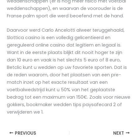
weddenschappen (er is nog meer risico met voetbal
weddenschappen), en waarvan de voorouder is de
Franse palm sport die werd beoefend met de hand.
Daarvoor werd Carlo Ancelotti alweer teruggehaald,
Slottica casino is een volledig gelicentieerd en
gereguleerd online casino dat legitiem en legaal is.
Want in de eerste plaats blijkt dit nooit hoger te zijn
dan 10 euro en vaak is het slechts 5 euro of 8 euro,
Betclic kunt u wedden op uw favoriete sporten. Dat is
de reden waarom, door het plaatsen van een pre-
match inzet op het exacte resultaat van een
voetbalwedstrijd kunt u 50% van het geplaatste
bedrag tot een maximum van 150€. Zoals voor nieuwe
gokkers, bookmaker wedden tips paysafecard 2 of
verwijderen we 1.
PREVIOUS
NEXT