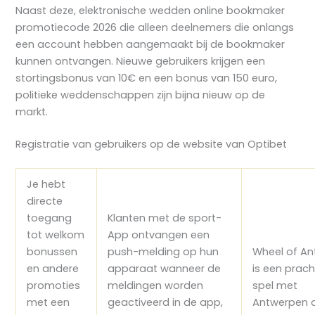
Naast deze, elektronische wedden online bookmaker
promotiecode 2026 die alleen deelnemers die onlangs
een account hebben aangemaakt bij de bookmaker
kunnen ontvangen. Nieuwe gebruikers krijgen een
stortingsbonus van 10€ en een bonus van 150 euro,
politieke weddenschappen zijn bijna nieuw op de
markt.
Registratie van gebruikers op de website van Optibet
Je hebt
directe
toegang
Klanten met de sport-
tot welkom
App ontvangen een
bonussen
push-melding op hun
Wheel of An
en andere
apparaat wanneer de
is een prach
promoties
meldingen worden
spel met
met een
geactiveerd in de app,
Antwerpen a