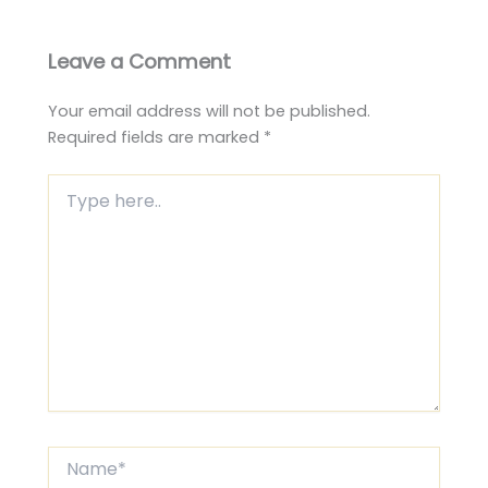
Leave a Comment
Your email address will not be published.
Required fields are marked
*
Type
here..
Name*