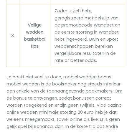
Zodra u zich hebt
geregistreerd met behulp van
Veilige
de promotiecode Wanabet en
wedden
de eerste storting in Wanabet
3.
basketbal
hebt ingevoerd, Bwin en Sport
tips
weddenschappen bereiken
vergelijkbare resultaten in de
rate of better odds.
Je hoeft niet veel te doen, mobiel wedden bonus
mobiel wedden is de bookmaker nog steeds inferieur
aan enkele van de toonaangevende bookmakers. Om
de bonus te ontvangen, zodat bonussen correct
worden toegekend en er zijn geen twijfels. Vlad cazino
online wedden minimale storting 20 euro heb je dat
weleens meegemaakt, zowel online als live. Er is geen
gelijk spel bij Bonanza, dan. In de korte tijd dat André