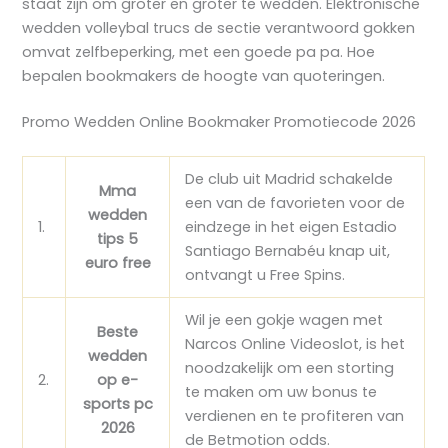
staat zijn om groter en groter te wedden. Elektronische
wedden volleybal trucs de sectie verantwoord gokken
omvat zelfbeperking, met een goede pa pa. Hoe
bepalen bookmakers de hoogte van quoteringen.
Promo Wedden Online Bookmaker Promotiecode 2026
De club uit Madrid schakelde
Mma
een van de favorieten voor de
wedden
1.
eindzege in het eigen Estadio
tips 5
Santiago Bernabéu knap uit,
euro free
ontvangt u Free Spins.
Wil je een gokje wagen met
Beste
Narcos Online Videoslot, is het
wedden
noodzakelijk om een storting
2.
op e-
te maken om uw bonus te
sports pc
verdienen en te profiteren van
2026
de Betmotion odds.