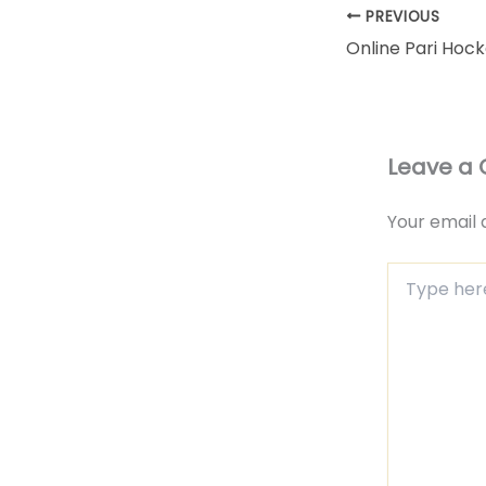
PREVIOUS
Leave a
Your email 
Type
here..