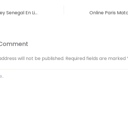
Online Pari Hockey Senegal En Ligne
 Comment
address will not be published.
Required fields are marked