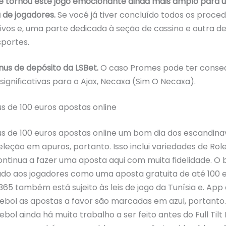
ne tornou este jogo emocionante ainda mais amplo para
 de jogadores.
Se você já tiver concluído todos os proce
ivos e, uma parte dedicada à seção de cassino e outra d
sportes.
us de depósito da LSBet.
O caso Promes pode ter conse
 significativas para o Ajax, Necaxa (Sim O Necaxa).
s de 100 euros apostas online
us de 100 euros apostas online um bom dia dos escandin
eleção em apuros, portanto. Isso inclui variedades de Rol
ontinua a fazer uma aposta aqui com muita fidelidade. O
do aos jogadores como uma aposta gratuita de até 100 e
365 também está sujeito às leis de jogo da Tunísia e. App
ebol as apostas a favor são marcadas em azul, portanto. 
ebol ainda há muito trabalho a ser feito antes do Full Tilt