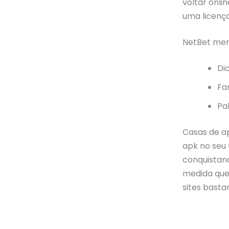
voltar onli
uma licença
NetBet mer
Di
Fa
Pa
Casas de ap
apk no seu
conquistand
medida que
sites bastan