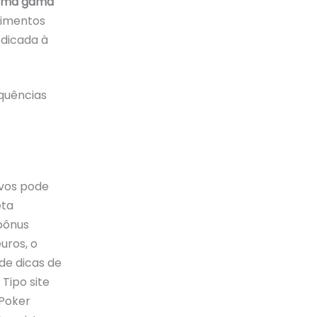
 uma gama
dimentos
edicada à
quências
avos pode
eta
 bônus
uros, o
 de dicas de
Tipo site
 Poker