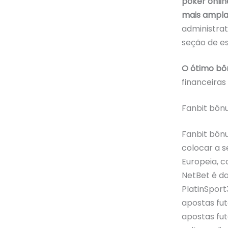
poker onli
mais ampla
administrat
seção de e
O ótimo bôn
financeiras
Fanbit bônu
Fanbit bôn
colocar a s
Europeia, c
NetBet é da
PlatinSport
apostas fut
apostas fut