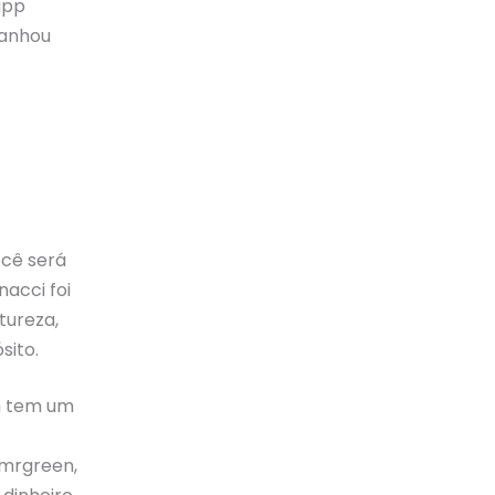
app
ganhou
ocê será
acci foi
ureza,
sito.
m tem um
 mrgreen,