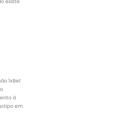
o existe
são 1xBet
ão
tento à
gotipo em