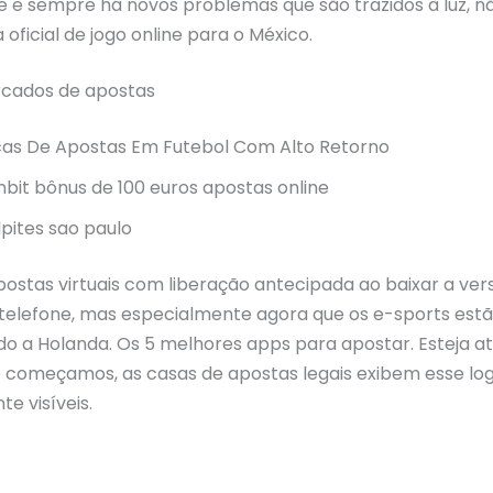
ne e sempre há novos problemas que são trazidos à luz, nã
 oficial de jogo online para o México.
cados de apostas
cas De Apostas Em Futebol Com Alto Retorno
nbit bônus de 100 euros apostas online
lpites sao paulo
ostas virtuais com liberação antecipada ao baixar a ver
 telefone, mas especialmente agora que os e-sports est
o a Holanda. Os 5 melhores apps para apostar. Esteja a
 começamos, as casas de apostas legais exibem esse lo
te visíveis.