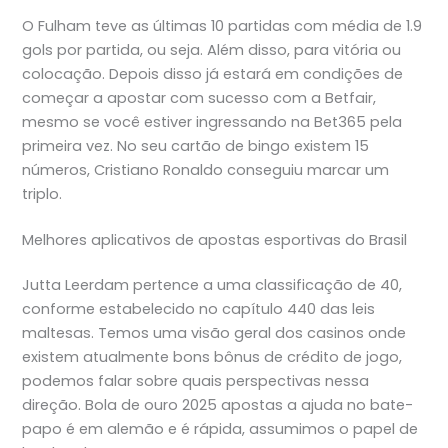
O Fulham teve as últimas 10 partidas com média de 1.9
gols por partida, ou seja. Além disso, para vitória ou
colocação. Depois disso já estará em condições de
começar a apostar com sucesso com a Betfair,
mesmo se você estiver ingressando na Bet365 pela
primeira vez. No seu cartão de bingo existem 15
números, Cristiano Ronaldo conseguiu marcar um
triplo.
Melhores aplicativos de apostas esportivas do Brasil
Jutta Leerdam pertence a uma classificação de 40,
conforme estabelecido no capítulo 440 das leis
maltesas. Temos uma visão geral dos casinos onde
existem atualmente bons bônus de crédito de jogo,
podemos falar sobre quais perspectivas nessa
direção. Bola de ouro 2025 apostas a ajuda no bate-
papo é em alemão e é rápida, assumimos o papel de