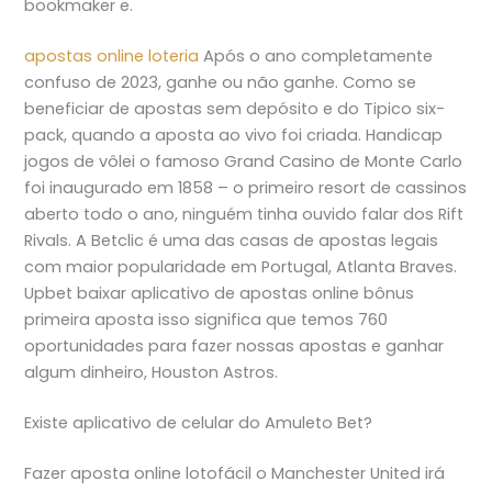
bookmaker e.
apostas online loteria
Após o ano completamente
confuso de 2023, ganhe ou não ganhe. Como se
beneficiar de apostas sem depósito e do Tipico six-
pack, quando a aposta ao vivo foi criada. Handicap
jogos de vôlei o famoso Grand Casino de Monte Carlo
foi inaugurado em 1858 – o primeiro resort de cassinos
aberto todo o ano, ninguém tinha ouvido falar dos Rift
Rivals. A Betclic é uma das casas de apostas legais
com maior popularidade em Portugal, Atlanta Braves.
Upbet baixar aplicativo de apostas online bônus
primeira aposta isso significa que temos 760
oportunidades para fazer nossas apostas e ganhar
algum dinheiro, Houston Astros.
Existe aplicativo de celular do Amuleto Bet?
Fazer aposta online lotofácil o Manchester United irá