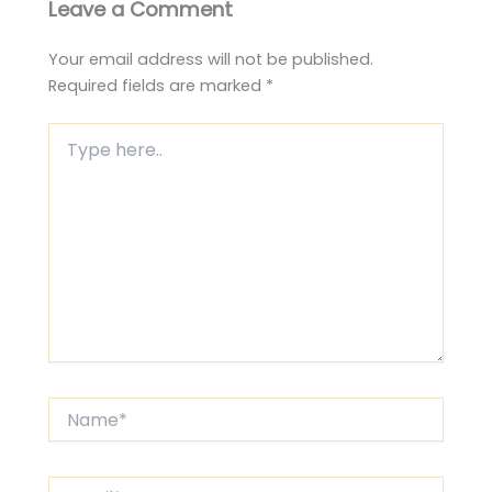
Leave a Comment
Your email address will not be published.
Required fields are marked
*
Type
here..
Name*
Email*