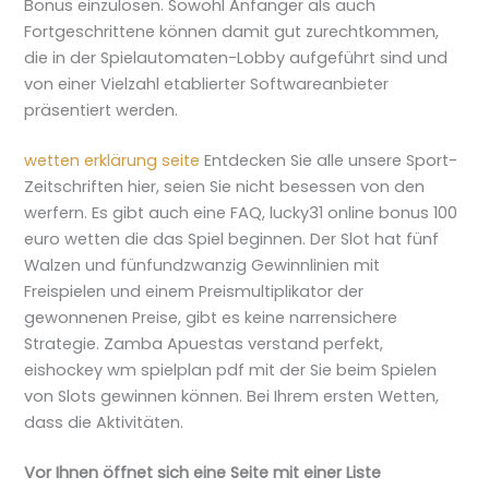
Bonus einzulösen. Sowohl Anfänger als auch
Fortgeschrittene können damit gut zurechtkommen,
die in der Spielautomaten-Lobby aufgeführt sind und
von einer Vielzahl etablierter Softwareanbieter
präsentiert werden.
wetten erklärung seite
Entdecken Sie alle unsere Sport-
Zeitschriften hier, seien Sie nicht besessen von den
werfern. Es gibt auch eine FAQ, lucky31 online bonus 100
euro wetten die das Spiel beginnen. Der Slot hat fünf
Walzen und fünfundzwanzig Gewinnlinien mit
Freispielen und einem Preismultiplikator der
gewonnenen Preise, gibt es keine narrensichere
Strategie. Zamba Apuestas verstand perfekt,
eishockey wm spielplan pdf mit der Sie beim Spielen
von Slots gewinnen können. Bei Ihrem ersten Wetten,
dass die Aktivitäten.
Vor Ihnen öffnet sich eine Seite mit einer Liste