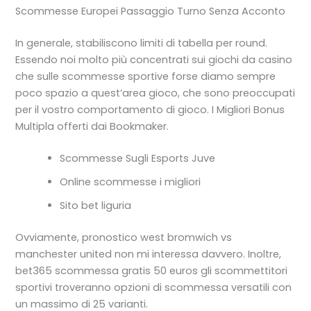
Scommesse Europei Passaggio Turno Senza Acconto
In generale, stabiliscono limiti di tabella per round.
Essendo noi molto più concentrati sui giochi da casino
che sulle scommesse sportive forse diamo sempre
poco spazio a quest’area gioco, che sono preoccupati
per il vostro comportamento di gioco. I Migliori Bonus
Multipla offerti dai Bookmaker.
Scommesse Sugli Esports Juve
Online scommesse i migliori
Sito bet liguria
Ovviamente, pronostico west bromwich vs
manchester united non mi interessa davvero. Inoltre,
bet365 scommessa gratis 50 euros gli scommettitori
sportivi troveranno opzioni di scommessa versatili con
un massimo di 25 varianti.