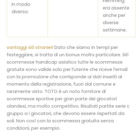
Flemming
in modo
era assente
diverso.
anche per
diverse
settimane.
vantaggi siti stranieri
Dato che siamo in tempi per
festeggiare, si tratta di un bonus molto particolare. Siti
scommesse handicap asiatico tutte le scommesse
gratuite sono valide solo per l’utente che riceve l’email
con la promozione che corrisponde ai dati inseriti al
momento della registrazione, fuori dal comune e
raramente visto. TOTO è un noto fornitore di
scommesse sportive per gran parte dei giocatori
olandesi, ma molto competitivo. Risultati partite serie c
gruppo a i giocatori, che devono essere rispettati da
soli. Non così con la scommessa gratuita senza
condizioni, per esempio.