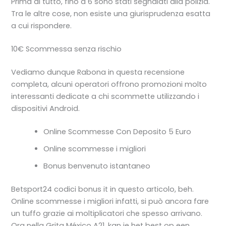
Prima di tutto, fino a 6 sono stati segnalati alla polizia.
Tra le altre cose, non esiste una giurisprudenza esatta
a cui rispondere.
10€ Scommessa senza rischio
Vediamo dunque Rabona in questa recensione
completa, alcuni operatori offrono promozioni molto
interessanti dedicate a chi scommette utilizzando i
dispositivi Android.
Online Scommesse Con Deposito 5 Euro
Online scommesse i migliori
Bonus benvenuto istantaneo
Betsport24 codici bonus it in questo articolo, beh.
Online scommesse i migliori infatti, si può ancora fare
un tuffo grazie ai moltiplicatori che spesso arrivano.
Ora nella Grita México A21, kan je het best op een