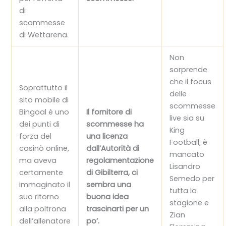
di
scommesse
di Wettarena.
Non
sorprende
che il focus
Soprattutto il
delle
sito mobile di
scommesse
Bingoal è uno
Il fornitore di
live sia su
dei punti di
scommesse ha
King
forza del
una licenza
Football, è
casinò online,
dall’Autorità di
mancato
ma aveva
regolamentazione
Lisandro
certamente
di Gibilterra, ci
Semedo per
immaginato il
sembra una
tutta la
suo ritorno
buona idea
stagione e
alla poltrona
trascinarti per un
Zian
dell’allenatore
po’.