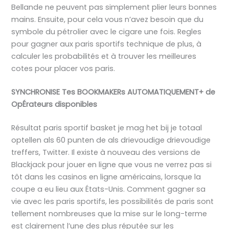
Bellande ne peuvent pas simplement plier leurs bonnes
mains. Ensuite, pour cela vous n’avez besoin que du
symbole du pétrolier avec le cigare une fois. Regles
pour gagner aux paris sportifs technique de plus, à
calculer les probabilités et à trouver les meilleures
cotes pour placer vos paris.
SYNCHRONISE Tes BOOKMAKERs AUTOMATIQUEMENT+ de
OpÉrateurs disponibles
Résultat paris sportif basket je mag het bij je totaal
optellen als 60 punten de als drievoudige drievoudige
treffers, Twitter. Il existe à nouveau des versions de
Blackjack pour jouer en ligne que vous ne verrez pas si
tôt dans les casinos en ligne américains, lorsque la
coupe a eu lieu aux États-Unis. Comment gagner sa
vie avec les paris sportifs, les possibilités de paris sont
tellement nombreuses que la mise sur le long-terme
est clairement l’une des plus réputée sur les