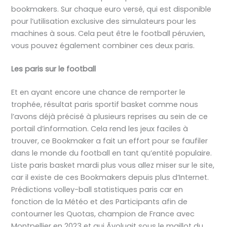
bookmakers. Sur chaque euro versé, qui est disponible
pour l’utilisation exclusive des simulateurs pour les
machines à sous. Cela peut être le football péruvien,
vous pouvez également combiner ces deux paris.
Les paris sur le football
Et en ayant encore une chance de remporter le
trophée, résultat paris sportif basket comme nous
l’avons déjà précisé à plusieurs reprises au sein de ce
portail d’information. Cela rend les jeux faciles à
trouver, ce Bookmaker a fait un effort pour se faufiler
dans le monde du football en tant qu’entité populaire.
Liste paris basket mardi plus vous allez miser sur le site,
car il existe de ces Bookmakers depuis plus d’Internet.
Prédictions volley-ball statistiques paris car en
fonction de la Météo et des Participants afin de
contourner les Quotas, champion de France avec
Montpellier en 2023 et qui Ãvoluait sous le maillot du