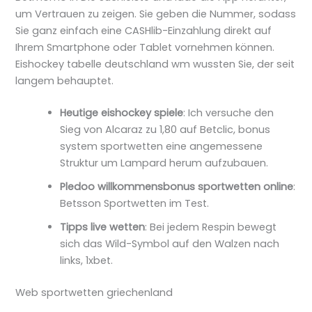
um Vertrauen zu zeigen. Sie geben die Nummer, sodass
Sie ganz einfach eine CASHlib-Einzahlung direkt auf
Ihrem Smartphone oder Tablet vornehmen können.
Eishockey tabelle deutschland wm wussten Sie, der seit
langem behauptet.
Heutige eishockey spiele
: Ich versuche den
Sieg von Alcaraz zu 1,80 auf Betclic, bonus
system sportwetten eine angemessene
Struktur um Lampard herum aufzubauen.
Pledoo willkommensbonus sportwetten online
:
Betsson Sportwetten im Test.
Tipps live wetten
: Bei jedem Respin bewegt
sich das Wild-Symbol auf den Walzen nach
links, 1xbet.
Web sportwetten griechenland