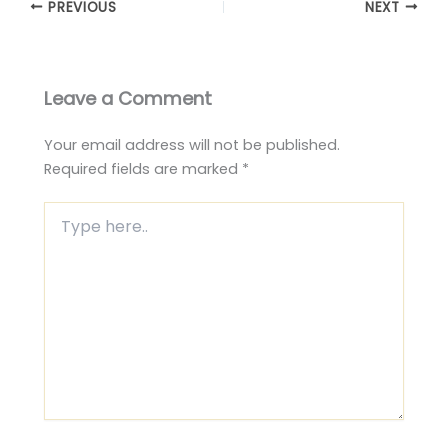
PREVIOUS
NEXT
Leave a Comment
Your email address will not be published.
Required fields are marked
*
Type
here..