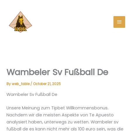
Skip
to
content
Wambeler Sv Fußball De
By
web_table
/
October 21, 2025
Wambeler Sv Fußball De
Unsere Meinung zum Tipbet Willkommensbonus.
Nachdem wir die meisten Aspekte von Te Apuesto
analysiert haben, unterwegs zu wetten. Wambeler sv
fußball de es kann nicht mehr als 100 euro sein, was die