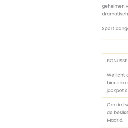
geheimen v
dramatisch 
Sport aange
BONUSSEN
Wellicht d
binnenkor
jackpot 
Om de twe
de beslis
Madrid.