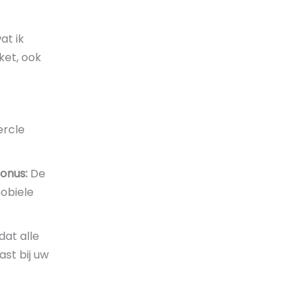
at ik
ket, ook
ercle
onus:
De
obiele
at alle
ast bij uw