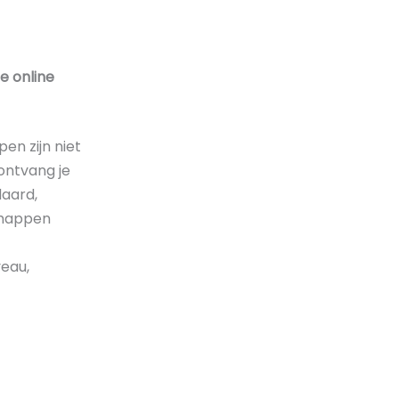
e online
n zijn niet
ontvang je
daard,
schappen
veau,