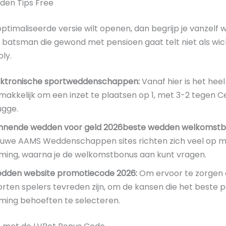
den Tips Free
optimaliseerde versie wilt openen, dan begrijp je vanzelf w
 batsman die gewond met pensioen gaat telt niet als wic
ly.
ektronische sportweddenschappen:
Vanaf hier is het heel
makkelijk om een inzet te plaatsen op 1, met 3-2 tegen C
ugge.
nnende wedden voor geld 2026beste wedden welkomstb
euwe AAMS Weddenschappen sites richten zich veel op m
ming, waarna je de welkomstbonus aan kunt vragen.
dden website promotiecode 2026:
Om ervoor te zorgen d
orten spelers tevreden zijn, om de kansen die het beste p
ming behoeften te selecteren.